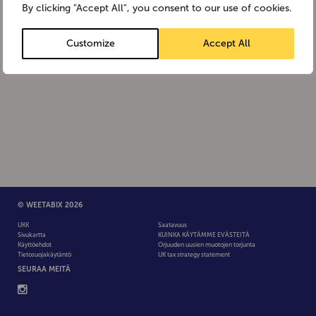
By clicking "Accept All", you consent to our use of cookies.
Customize
Accept All
© WEETABIX 2026
UKK
Saatavuus
Sivukartta
KUINKA KÄYTÄMME EVÄSTEITÄ
Käyttöehdot
Orjuuden uusien muotojen torjunta
Tietosuojakäytäntö
UK tax strategy statement
SEURAA MEITÄ